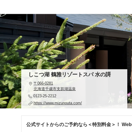
しこつ湖 鶴雅リゾートスパ 水の謌
〒066-0281
北海道千歳市支笏湖温泉
0123-25-2212
https://www.mizunouta.com/
公式サイトからのご予約なら＜特別料金＞！ We