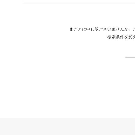
まことに申し訳ございませんが、
検索条件を変
検
しこつ湖 鶴雅リゾートスパ 水の謌公式サイト
法人契約企業様専用ペ