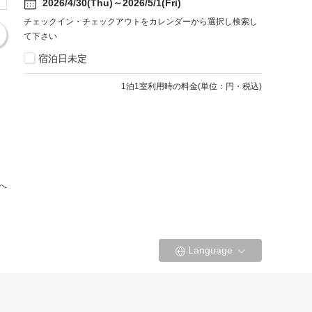
2026/4/30(Thu)～2026/5/1(Fri)
チェックイン・チェックアウトをカレンダーから選択し検索し
て下さい
宿泊日未定
1
泊1室利用時の料金
(
単位：円・税込
)
へ
Language