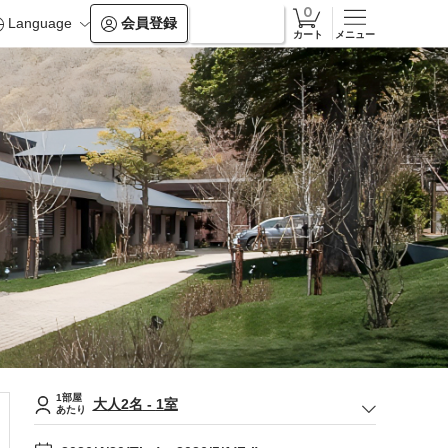
Language
会員登録
ログイン
カート
メニュー
1部屋
大人
2
名
-
1
室
あたり