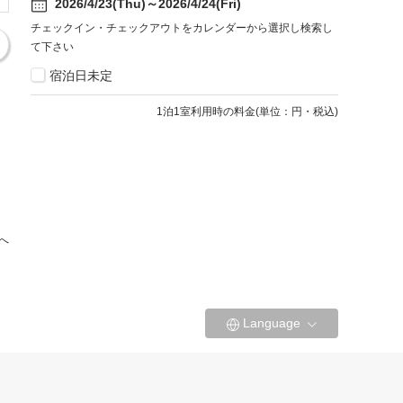
2026/4/23(Thu)～2026/4/24(Fri)
チェックイン・チェックアウトをカレンダーから選択し検索し
て下さい
宿泊日未定
1
泊1室利用時の料金
(
単位：円・税込
)
へ
Language