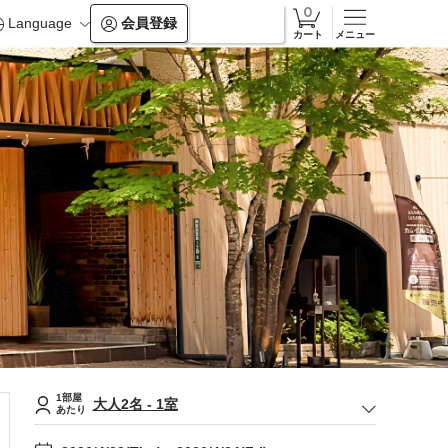
Language
会員登録
ログイン
カート
メニュー
1部屋
大人
2
名
-
1
室
あたり