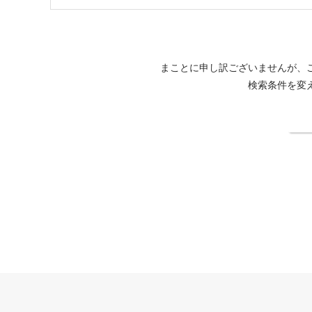
まことに申し訳ございませんが、
検索条件を変
検
THE FOREST 阿寒 TSURUGA RESORT公式サイト
法人契約企業様専