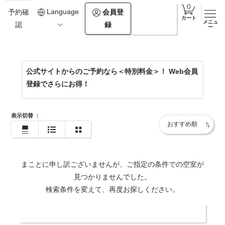
0154-67-2500
Language
会員登
ログイ
予約確
カート
メニュ
録
ン
認
https://www.theforestakan.com/
ー
公式サイトからのご予約なら＜特別料金＞！ Web会員
登録でさらにお得！
表示切替
：
まことに申し訳ございませんが、ご指定の条件での空室が
見つかりませんでした。
検索条件を変えて、再度お探しください。
日付・人数を変更する