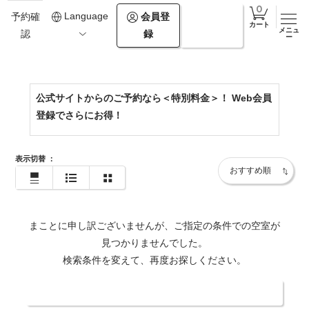
0154-67-2500
Language
会員登
ログイ
予約確
カート
メニュ
録
ン
認
https://www.theforestakan.com/
ー
公式サイトからのご予約なら＜特別料金＞！ Web会員
登録でさらにお得！
表示切替
：
まことに申し訳ございませんが、ご指定の条件での空室が
見つかりませんでした。
検索条件を変えて、再度お探しください。
日付・人数を変更する