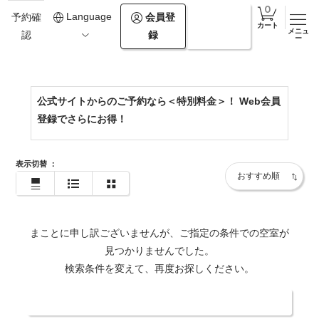
0154-67-2500
Language
会員登
ログイ
予約確
カート
メニュ
録
ン
認
https://www.theforestakan.com/
ー
公式サイトからのご予約なら＜特別料金＞！ Web会員
登録でさらにお得！
表示切替
：
まことに申し訳ございませんが、ご指定の条件での空室が
見つかりませんでした。
検索条件を変えて、再度お探しください。
日付・人数を変更する