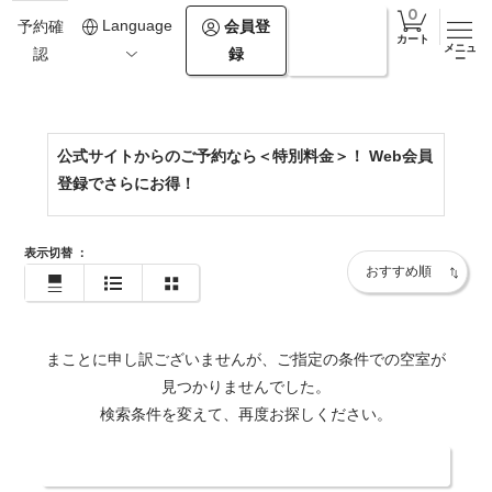
0154-67-2500
Language
会員登
ログイ
予約確
カート
メニュ
録
ン
認
https://www.theforestakan.com/
ー
公式サイトからのご予約なら＜特別料金＞！ Web会員
登録でさらにお得！
表示切替
：
まことに申し訳ございませんが、ご指定の条件での空室が
見つかりませんでした。
検索条件を変えて、再度お探しください。
日付・人数を変更する