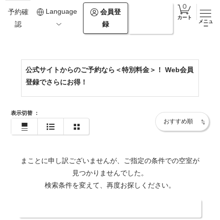
0154-67-2500
Language
会員登
ログイ
予約確
カート
メニュ
録
ン
認
https://www.theforestakan.com/
ー
公式サイトからのご予約なら＜特別料金＞！ Web会員
登録でさらにお得！
表示切替
：
まことに申し訳ございませんが、ご指定の条件での空室が
見つかりませんでした。
検索条件を変えて、再度お探しください。
日付・人数を変更する