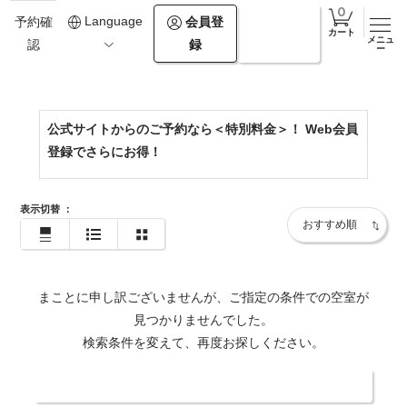
0154-67-2500
Language
会員登
ログイ
予約確
カート
メニュ
録
ン
認
https://www.theforestakan.com/
ー
公式サイトからのご予約なら＜特別料金＞！ Web会員
登録でさらにお得！
表示切替
：
まことに申し訳ございませんが、ご指定の条件での空室が
見つかりませんでした。
検索条件を変えて、再度お探しください。
日付・人数を変更する