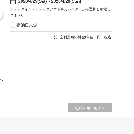
2026/4/25(Sat)～2026/4/26(Sun)
チェックイン・チェックアウトをカレンダーから選択し検索し
て下さい
宿泊日未定
1
泊1室利用時の料金
(
単位：円・税込
)
へ
Language