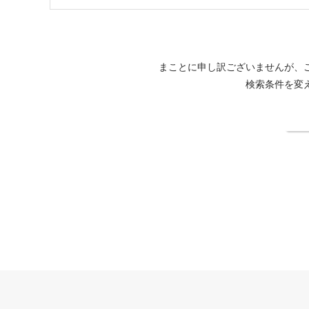
まことに申し訳ございませんが、
検索条件を変
検
THE FOREST 阿寒 TSURUGA RESORT公式サイト
法人契約企業様専