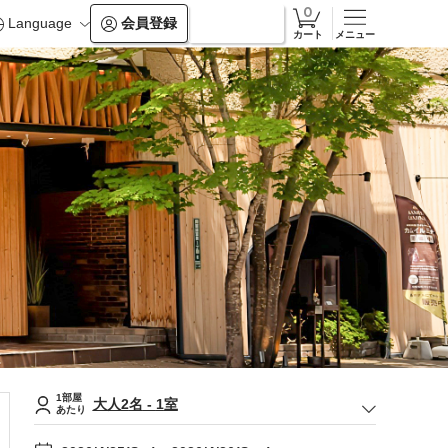
Language
会員登録
ログイン
カート
メニュー
1部屋
大人
2
名
-
1
室
あたり