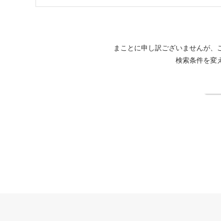
まことに申し訳ございませんが、
検索条件を変
検
THE FOREST 阿寒 TSURUGA RESORT公式サイト
法人契約企業様専