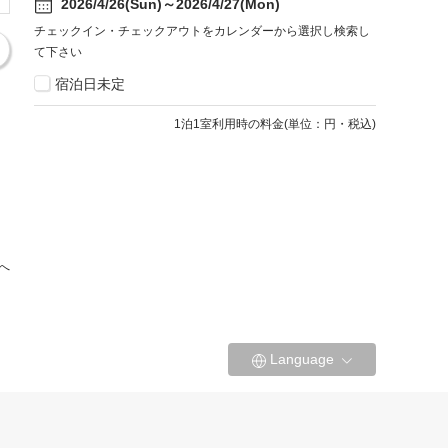
2026/4/26(Sun)～2026/4/27(Mon)
チェックイン・チェックアウトをカレンダーから選択し検索し
て下さい
宿泊日未定
1
泊1室利用時の料金
(
単位：円・税込
)
へ
Language