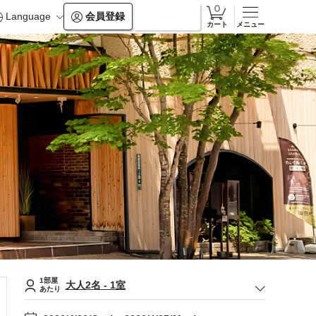
Language
会員登録
ログイン
カート
メニュー
1部屋
大人
2
名
-
1
室
あたり