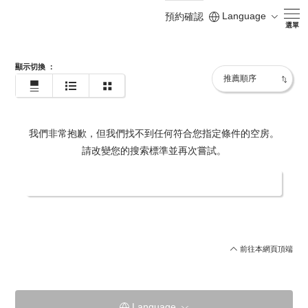
Language
預約確認
https://zh-tw.hotel-k6.jp/
選單
顯示切換
：
我們非常抱歉，但我們找不到任何符合您指定條件的空房。
請改變您的搜索標準並再次嘗試。
更改日期/人數
前往本網頁頂端
Language