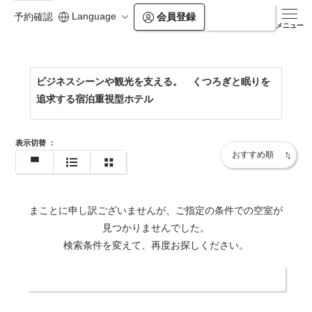
Language
会員登録
ログイン
予約確認
https://workershotel.co.jp/kumamoto-ozu/
メニュー
ビジネスシーンや観光を支える。 くつろぎと眠りを
追求する宿泊重視型ホテル
表示切替
：
まことに申し訳ございませんが、ご指定の条件での空室が
見つかりませんでした。
検索条件を変えて、再度お探しください。
日付・人数を変更する