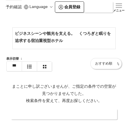
Language
会員登録
ログイン
予約確認
https://workershotel.co.jp/kumamoto-ozu/
メニュー
ビジネスシーンや観光を支える。 くつろぎと眠りを
追求する宿泊重視型ホテル
表示切替
：
まことに申し訳ございませんが、ご指定の条件での空室が
見つかりませんでした。
検索条件を変えて、再度お探しください。
日付・人数を変更する