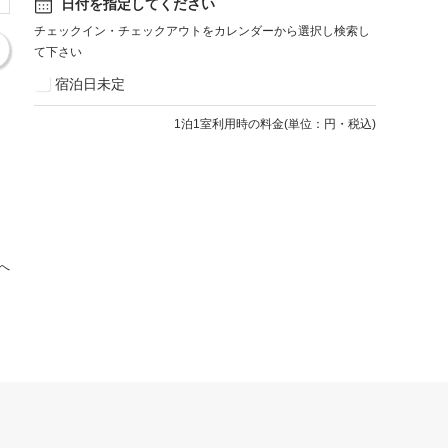
日付を指定してください
チェックイン・チェックアウトをカレンダーから選択し検索し
て下さい
宿泊日未定
1
泊1室利用時の料金
(
単位：円・税込
)
へ