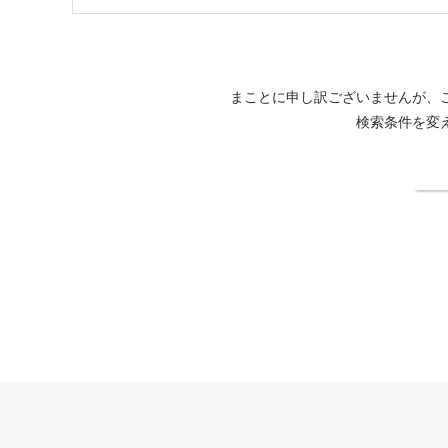
まことに申し訳ございませんが、
検索条件を変
検
愛犬お宿 伊豆高原公式サイト
［姉妹店］ウブドの森