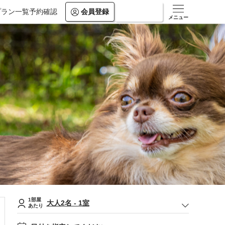
プラン一覧
予約確認
会員登録
ログイン
メニュー
1部屋
大人
2
名
-
1
室
あたり