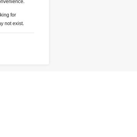
onvenience.
king for
y not exist.