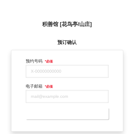
积善馆 [花鸟亭/山庄]
预订确认
预约号码
*
必须
电子邮箱
*
必须
预订确认