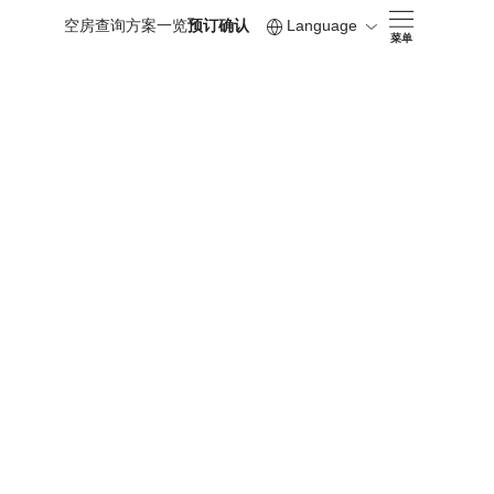
空房查询
方案一览
预订确认
Language
菜单