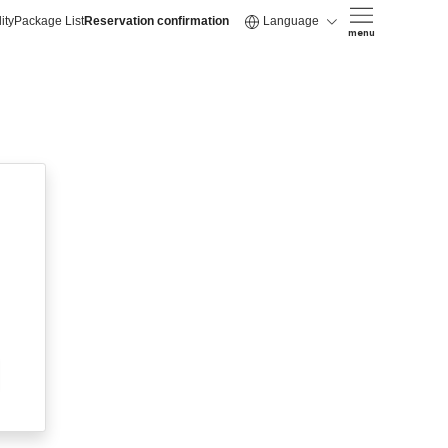
ity
Package List
Reservation confirmation
Language
menu