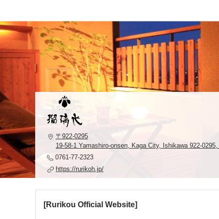
〒922-0295
19-58-1 Yamashiro-onsen, Kaga City, Ishikawa 922-0295,
0761-77-2323
https://rurikoh.jp/
[Rurikou Official Website]