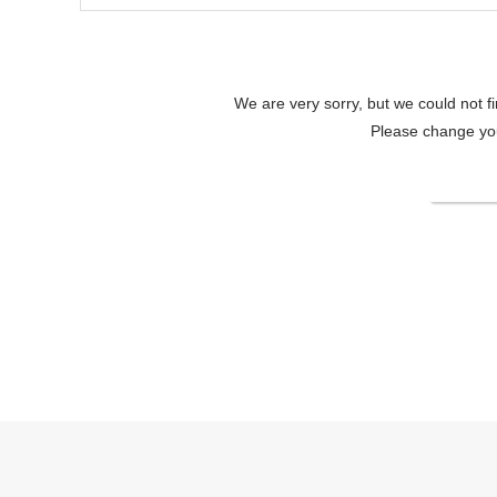
We are very sorry, but we could not f
Please change your
Change
RurikohOfficial site