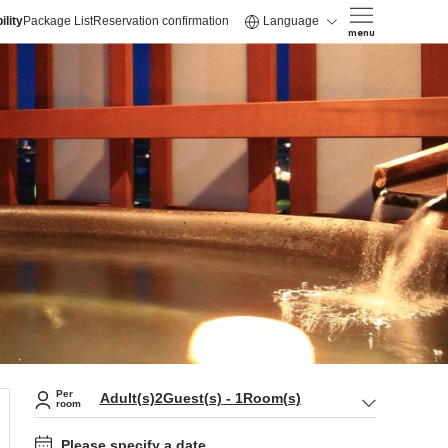
ility
Package List
Reservation confirmation
Language
menu
Per
Adult(s)
2
Guest(s)
-
1
Room(s)
room
Please specify a date