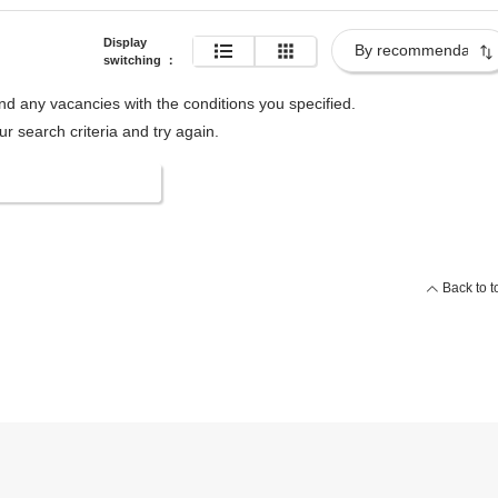
Display
switching
：
ind any vacancies with the conditions you specified.
 search criteria and try again.
 search conditions
Back to t