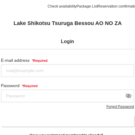
Check availability
Package List
Reservation confirmat
Lake Shikotsu Tsuruga Bessou AO NO ZA
Login
E-mail address
*
Required
Password
*
Required
Forgot Password
Login