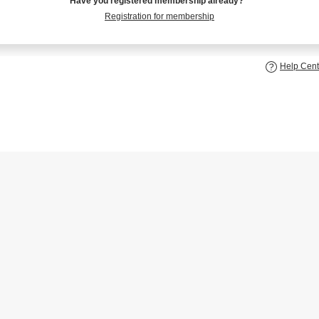
Have you registered membership already?
Registration for membership
Help Cent