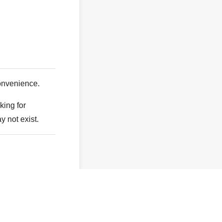
。
onvenience.
king for
y not exist.