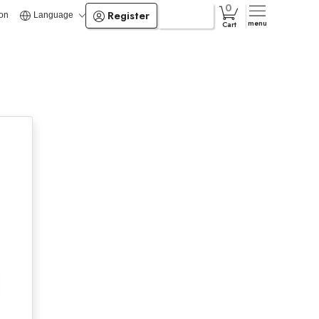
Register
Login
ion
Language
menu
Cart