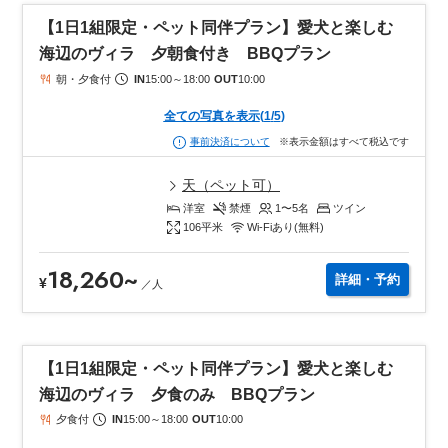
【1日1組限定・ペット同伴プラン】愛犬と楽しむ
海辺のヴィラ 夕朝食付き BBQプラン
朝・夕食付
IN
15:00
～
18:00
OUT
10:00
全ての写真を表示
(
1
/
5
)
※表示金額はすべて税込です
事前決済について
天（ペット可）
洋室
禁煙
1〜5
名
ツイン
106
平米
Wi-Fiあり(無料)
18,260
~
詳細・予約
¥
／
人
【1日1組限定・ペット同伴プラン】愛犬と楽しむ
海辺のヴィラ 夕食のみ BBQプラン
夕食付
IN
15:00
～
18:00
OUT
10:00