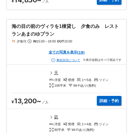
¥
／
人
海の目の前のヴィラを1棟貸し 夕食のみ レスト
ランあまのゆプラン
夕食付
IN
15:00
～
18:00
OUT
10:00
全ての写真を表示
(
1
/
8
)
※表示金額はすべて税込です
事前決済について
天
洋室
禁煙
1〜5
名
ツイン
106
平米
Wi-Fiあり(無料)
13,200
~
詳細・予約
¥
／
人
凪
洋室
禁煙
1〜4
名
ツイン
80
平米
Wi-Fiあり(無料)