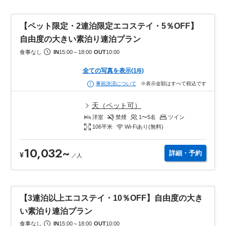
【ペット限定・2連泊限定エコステイ・5％OFF】
自由度の大きい素泊り連泊プラン
食事なし
IN
15:00
～
18:00
OUT
10:00
全ての写真を表示
(
1
/
6
)
※表示金額はすべて税込です
事前決済について
天（ペット可）
洋室
禁煙
1〜5
名
ツイン
106
平米
Wi-Fiあり(無料)
10,032
~
詳細・予約
¥
／
人
【3連泊以上エコステイ・10％OFF】自由度の大き
い素泊り連泊プラン
食事なし
IN
15:00
～
18:00
OUT
10:00