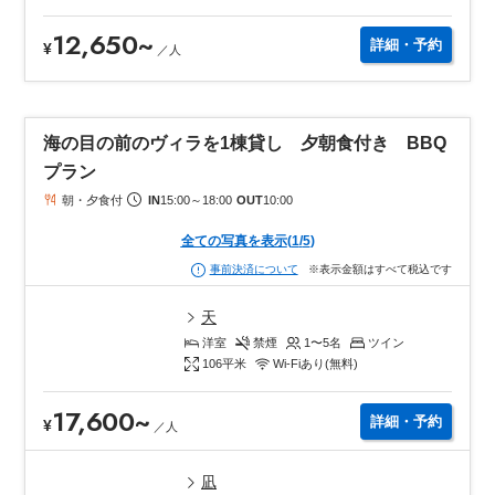
12,650
~
詳細・予約
¥
／
人
海の目の前のヴィラを1棟貸し 夕朝食付き BBQ
プラン
朝・夕食付
IN
15:00
～
18:00
OUT
10:00
全ての写真を表示
(
1
/
5
)
※表示金額はすべて税込です
事前決済について
天
洋室
禁煙
1〜5
名
ツイン
106
平米
Wi-Fiあり(無料)
17,600
~
詳細・予約
¥
／
人
凪