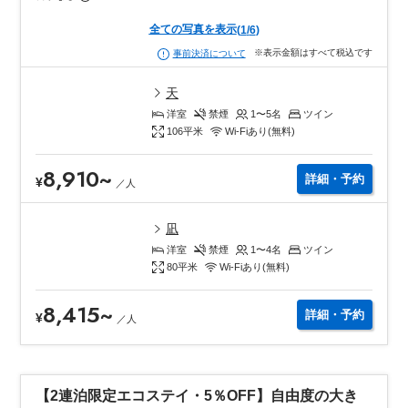
全ての写真を表示
(
1
/
6
)
※表示金額はすべて税込です
事前決済について
天
洋室
禁煙
1〜5
名
ツイン
106
平米
Wi-Fiあり(無料)
8,910
~
詳細・予約
¥
／
人
凪
洋室
禁煙
1〜4
名
ツイン
80
平米
Wi-Fiあり(無料)
8,415
~
詳細・予約
¥
／
人
【2連泊限定エコステイ・5％OFF】自由度の大き