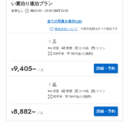
い素泊り連泊プラン
食事なし
IN
15:00
～
18:00
OUT
10:00
全ての写真を表示
(
1
/
6
)
※表示金額はすべて税込です
事前決済について
天
洋室
禁煙
1〜5
名
ツイン
106
平米
Wi-Fiあり(無料)
9,405
~
詳細・予約
¥
／
人
凪
洋室
禁煙
1〜4
名
ツイン
80
平米
Wi-Fiあり(無料)
8,882
~
詳細・予約
¥
／
人