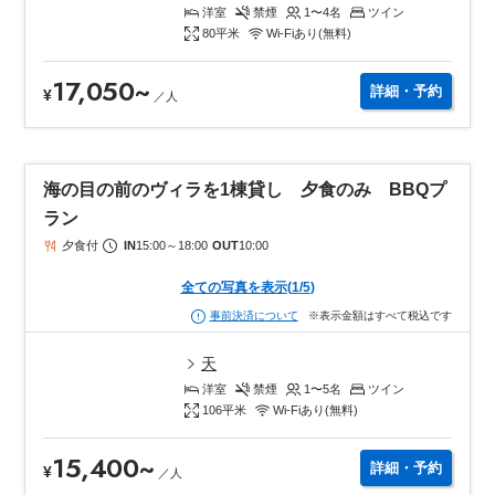
洋室
禁煙
1〜4
名
ツイン
80
平米
Wi-Fiあり(無料)
17,050
~
詳細・予約
¥
／
人
海の目の前のヴィラを1棟貸し 夕食のみ BBQプ
ラン
夕食付
IN
15:00
～
18:00
OUT
10:00
全ての写真を表示
(
1
/
5
)
※表示金額はすべて税込です
事前決済について
天
洋室
禁煙
1〜5
名
ツイン
106
平米
Wi-Fiあり(無料)
15,400
~
詳細・予約
¥
／
人