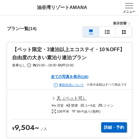
油谷湾リゾートAMANA
メニュー
表示切替
：
プラン一覧
(14)
【ペット限定・3連泊以上エコステイ・10％OFF】
自由度の大きい素泊り連泊プラン
食事なし
IN
15:00
～
18:00
OUT
10:00
全ての写真を表示
(
1
/
6
)
※表示金額はすべて税込です
事前決済について
天（ペット可）
洋室
禁煙
1〜5
名
ツイン
106
平米
Wi-Fiあり(無料)
9,504
~
詳細・予約
¥
／
人