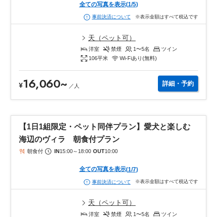
全ての写真を表示
(
1
/
5
)
※表示金額はすべて税込です
事前決済について
天（ペット可）
洋室
禁煙
1〜5
名
ツイン
106
平米
Wi-Fiあり(無料)
16,060
~
詳細・予約
¥
／
人
【1日1組限定・ペット同伴プラン】愛犬と楽しむ
海辺のヴィラ 朝食付プラン
朝食付
IN
15:00
～
18:00
OUT
10:00
全ての写真を表示
(
1
/
7
)
※表示金額はすべて税込です
事前決済について
天（ペット可）
洋室
禁煙
1〜5
名
ツイン