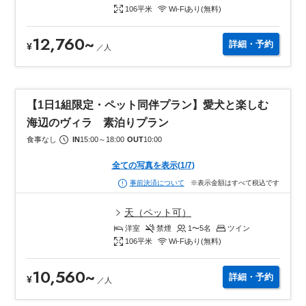
106
平米
Wi-Fiあり(無料)
12,760
~
詳細・予約
¥
／
人
【1日1組限定・ペット同伴プラン】愛犬と楽しむ
海辺のヴィラ 素泊りプラン
食事なし
IN
15:00
～
18:00
OUT
10:00
全ての写真を表示
(
1
/
7
)
※表示金額はすべて税込です
事前決済について
天（ペット可）
洋室
禁煙
1〜5
名
ツイン
106
平米
Wi-Fiあり(無料)
10,560
~
詳細・予約
¥
／
人