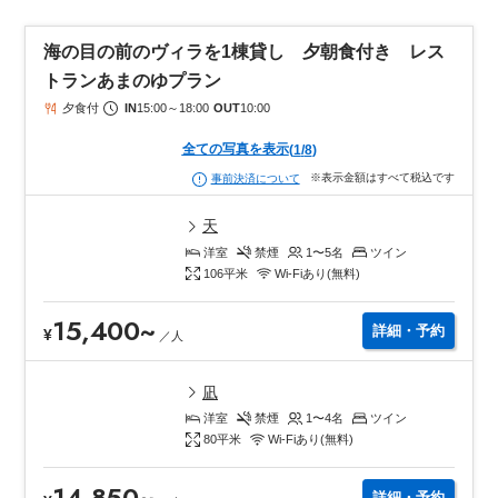
海の目の前のヴィラを1棟貸し 夕朝食付き レス
トランあまのゆプラン
夕食付
IN
15:00
～
18:00
OUT
10:00
全ての写真を表示
(
1
/
8
)
※表示金額はすべて税込です
事前決済について
天
洋室
禁煙
1〜5
名
ツイン
106
平米
Wi-Fiあり(無料)
15,400
~
詳細・予約
¥
／
人
凪
洋室
禁煙
1〜4
名
ツイン
80
平米
Wi-Fiあり(無料)
14,850
~
詳細・予約