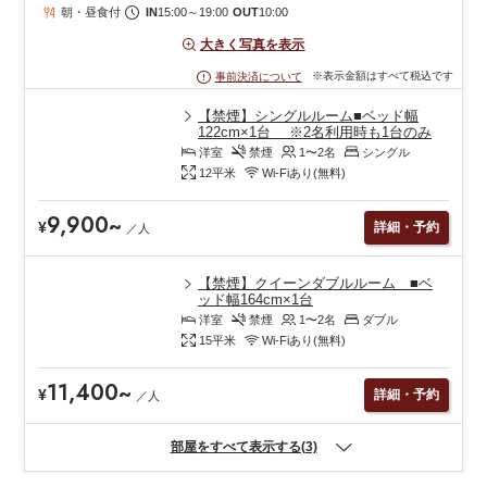
朝・昼食付
IN
15:00
～
19:00
OUT
10:00
大きく写真を表示
※表示金額はすべて税込です
事前決済について
【禁煙】シングルルーム■ベッド幅
122cm×1台 ※2名利用時も1台のみ
洋室
禁煙
1〜2
名
シングル
12
平米
Wi-Fiあり(無料)
9,900
~
¥
詳細・予約
／
人
【禁煙】クイーンダブルルーム ■ベ
ッド幅164cm×1台
洋室
禁煙
1〜2
名
ダブル
15
平米
Wi-Fiあり(無料)
11,400
~
¥
詳細・予約
／
人
部屋をすべて表示する(3)