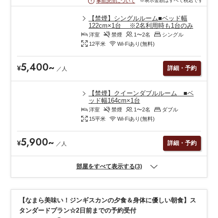
※表示金額はすべて税込です
事前決済について
【禁煙】シングルルーム■ベッド幅
122cm×1台 ※2名利用時も1台のみ
洋室
禁煙
1〜2
名
シングル
12
平米
Wi-Fiあり(無料)
5,400
~
¥
詳細・予約
／
人
【禁煙】クイーンダブルルーム ■ベ
ッド幅164cm×1台
洋室
禁煙
1〜2
名
ダブル
15
平米
Wi-Fiあり(無料)
5,900
~
¥
詳細・予約
／
人
部屋をすべて表示する(3)
【なまら美味い！ジンギスカンの夕食＆身体に優しい朝食】ス
タンダードプラン☆2日前までの予約受付