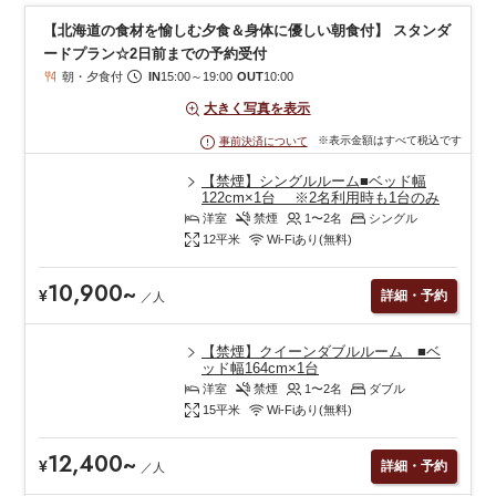
【北海道の食材を愉しむ夕食＆身体に優しい朝食付】 スタンダ
ードプラン☆2日前までの予約受付
朝・夕食付
IN
15:00
～
19:00
OUT
10:00
大きく写真を表示
※表示金額はすべて税込です
事前決済について
【禁煙】シングルルーム■ベッド幅
122cm×1台 ※2名利用時も1台のみ
洋室
禁煙
1〜2
名
シングル
12
平米
Wi-Fiあり(無料)
10,900
~
¥
詳細・予約
／
人
【禁煙】クイーンダブルルーム ■ベ
ッド幅164cm×1台
洋室
禁煙
1〜2
名
ダブル
15
平米
Wi-Fiあり(無料)
12,400
~
¥
詳細・予約
／
人