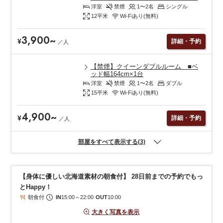
洋室
禁煙
1〜2
名
シングル
12
平米
Wi-Fiあり(無料)
3,900
~
¥
詳細・予約
／
人
【禁煙】クイーンダブルルーム ■ベ
ッド幅164cm×1台
洋室
禁煙
1〜2
名
ダブル
15
平米
Wi-Fiあり(無料)
4,900
~
¥
詳細・予約
／
人
部屋をすべて表示する(3)
【身体に優しい北海道素材の朝食付】 28日前までの予約でもっ
とHappy！
朝食付
IN
15:00
～
22:00
OUT
10:00
大きく写真を表示