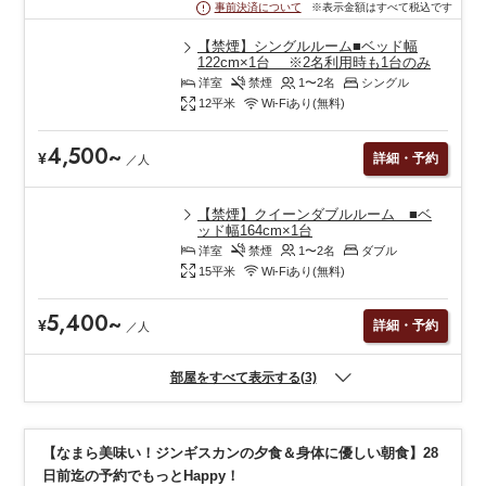
※表示金額はすべて税込です
事前決済について
【禁煙】シングルルーム■ベッド幅
122cm×1台 ※2名利用時も1台のみ
洋室
禁煙
1〜2
名
シングル
12
平米
Wi-Fiあり(無料)
4,500
~
¥
詳細・予約
／
人
【禁煙】クイーンダブルルーム ■ベ
ッド幅164cm×1台
洋室
禁煙
1〜2
名
ダブル
15
平米
Wi-Fiあり(無料)
5,400
~
¥
詳細・予約
／
人
部屋をすべて表示する(3)
【なまら美味い！ジンギスカンの夕食＆身体に優しい朝食】28
日前迄の予約でもっとHappy！