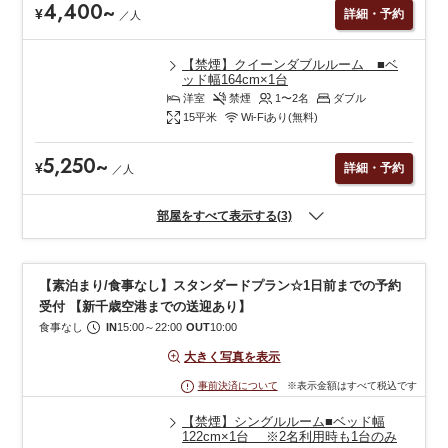
4,400
~
¥
詳細・予約
／
人
【禁煙】クイーンダブルルーム ■ベ
ッド幅164cm×1台
洋室
禁煙
1〜2
名
ダブル
15
平米
Wi-Fiあり(無料)
5,250
~
¥
詳細・予約
／
人
部屋をすべて表示する(3)
【素泊まり/食事なし】スタンダードプラン☆1日前までの予約
受付 【新千歳空港までの送迎あり】
食事なし
IN
15:00
～
22:00
OUT
10:00
大きく写真を表示
※表示金額はすべて税込です
事前決済について
【禁煙】シングルルーム■ベッド幅
122cm×1台 ※2名利用時も1台のみ