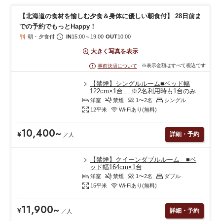
【北海道の食材を愉しむ夕食＆身体に優しい朝食付】 28日前ま
での予約でもっとHappy！
朝・夕食付
IN
15:00
～
19:00
OUT
10:00
大きく写真を表示
※表示金額はすべて税込です
事前決済について
【禁煙】シングルルーム■ベッド幅
122cm×1台 ※2名利用時も1台のみ
洋室
禁煙
1〜2
名
シングル
12
平米
Wi-Fiあり(無料)
10,400
~
¥
詳細・予約
／
人
【禁煙】クイーンダブルルーム ■ベ
ッド幅164cm×1台
洋室
禁煙
1〜2
名
ダブル
15
平米
Wi-Fiあり(無料)
11,900
~
¥
詳細・予約
／
人