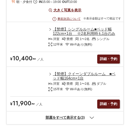
朝・夕食付
IN
15:00
～
19:00
OUT
10:00
大きく写真を表示
※表示金額はすべて税込です
事前決済について
【禁煙】シングルルーム■ベッド幅
122cm×1台 ※2名利用時も1台のみ
洋室
禁煙
1〜2
名
シングル
12
平米
Wi-Fiあり(無料)
10,400
~
¥
詳細・予約
／
人
【禁煙】クイーンダブルルーム ■ベ
ッド幅164cm×1台
洋室
禁煙
1〜2
名
ダブル
15
平米
Wi-Fiあり(無料)
11,900
~
¥
詳細・予約
／
人
部屋をすべて表示する(3)