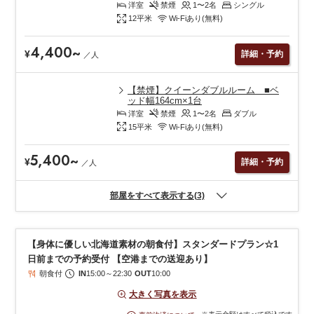
洋室
禁煙
1〜2
名
シングル
12
平米
Wi-Fiあり(無料)
4,400
~
¥
詳細・予約
／
人
【禁煙】クイーンダブルルーム ■ベ
ッド幅164cm×1台
洋室
禁煙
1〜2
名
ダブル
15
平米
Wi-Fiあり(無料)
5,400
~
¥
詳細・予約
／
人
部屋をすべて表示する(3)
【身体に優しい北海道素材の朝食付】スタンダードプラン☆1
日前までの予約受付 【空港までの送迎あり】
朝食付
IN
15:00
～
22:30
OUT
10:00
大きく写真を表示