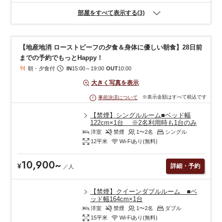
部屋をすべて表示する(3)
【地産地消 ローストビーフの夕食＆身体に優しい朝食】28日前
までの予約でもっとHappy！
朝・夕食付
IN
15:00
～
19:00
OUT
10:00
大きく写真を表示
※表示金額はすべて税込です
事前決済について
【禁煙】シングルルーム■ベッド幅
122cm×1台 ※2名利用時も1台のみ
洋室
禁煙
1〜2
名
シングル
12
平米
Wi-Fiあり(無料)
10,900
~
¥
詳細・予約
／
人
【禁煙】クイーンダブルルーム ■ベ
ッド幅164cm×1台
洋室
禁煙
1〜2
名
ダブル
15
平米
Wi-Fiあり(無料)