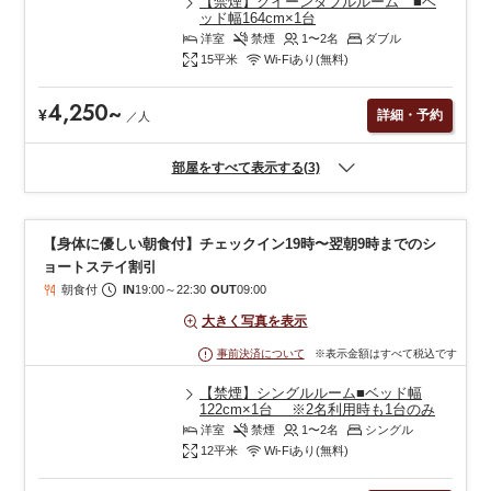
【禁煙】クイーンダブルルーム ■ベ
ッド幅164cm×1台
洋室
禁煙
1〜2
名
ダブル
15
平米
Wi-Fiあり(無料)
4,250
~
¥
詳細・予約
／
人
部屋をすべて表示する(3)
【身体に優しい朝食付】チェックイン19時〜翌朝9時までのシ
ョートステイ割引
朝食付
IN
19:00
～
22:30
OUT
09:00
大きく写真を表示
※表示金額はすべて税込です
事前決済について
【禁煙】シングルルーム■ベッド幅
122cm×1台 ※2名利用時も1台のみ
洋室
禁煙
1〜2
名
シングル
12
平米
Wi-Fiあり(無料)