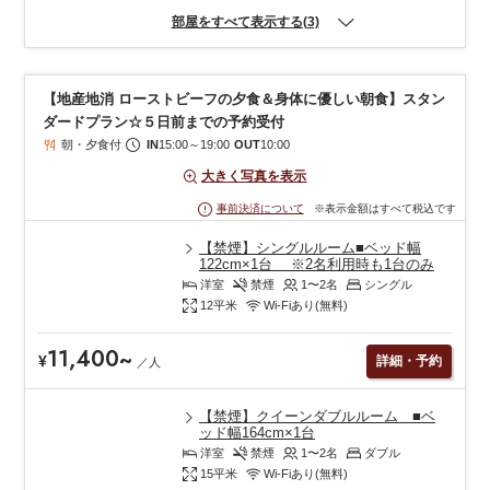
部屋をすべて表示する(3)
【地産地消 ローストビーフの夕食＆身体に優しい朝食】スタン
ダードプラン☆５日前までの予約受付
朝・夕食付
IN
15:00
～
19:00
OUT
10:00
大きく写真を表示
※表示金額はすべて税込です
事前決済について
【禁煙】シングルルーム■ベッド幅
122cm×1台 ※2名利用時も1台のみ
洋室
禁煙
1〜2
名
シングル
12
平米
Wi-Fiあり(無料)
11,400
~
¥
詳細・予約
／
人
【禁煙】クイーンダブルルーム ■ベ
ッド幅164cm×1台
洋室
禁煙
1〜2
名
ダブル
15
平米
Wi-Fiあり(無料)