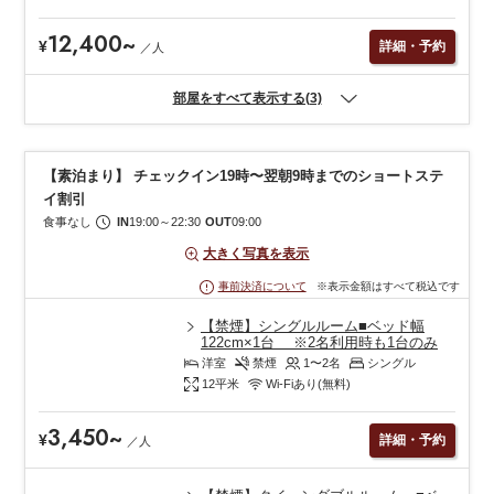
12,400
~
¥
詳細・予約
／
人
部屋をすべて表示する(3)
【素泊まり】 チェックイン19時〜翌朝9時までのショートステ
イ割引
食事なし
IN
19:00
～
22:30
OUT
09:00
大きく写真を表示
※表示金額はすべて税込です
事前決済について
【禁煙】シングルルーム■ベッド幅
122cm×1台 ※2名利用時も1台のみ
洋室
禁煙
1〜2
名
シングル
12
平米
Wi-Fiあり(無料)
3,450
~
¥
詳細・予約
／
人