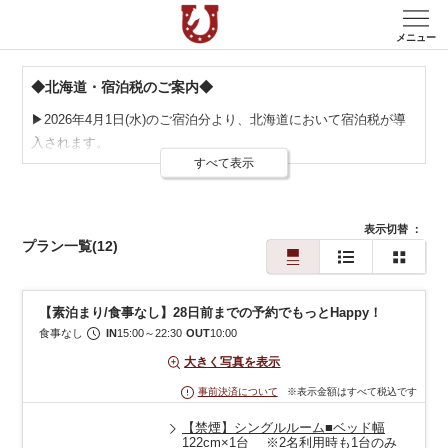
メニュー
◆北海道・宿泊税のご案内◆
▶2026年4月1日(水)のご宿泊分より、北海道において宿泊税が導
入されます。
すべて表示
フロントにて別途おひとり様あたり100円のお支払いをお願いい
たします。
表示切替
：
宿泊税について詳しくは北海道のホームページをご覧ください。
プラン一覧
(12)
https://www.pref.hokkaido.lg.jp/kz/kkd/230824.html
【素泊まり/食事なし】28日前までの予約でもっとHappy！
食事なし
IN
15:00
～
22:30
OUT
10:00
大きく写真を表示
※表示金額はすべて税込です
事前決済について
【禁煙】シングルルーム■ベッド幅
122cm×1台 ※2名利用時も1台のみ