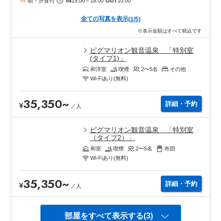
朝・夕食付
IN
15:00
～
18:00
OUT
10:00
全ての写真を表示
(
1
/
5
)
※表示金額はすべて税込です
ピグマリオン観音温泉 「特別室
(タイプ1)」
和洋室
喫煙
2〜5
名
その他
Wi-Fiあり(無料)
35,350
~
詳細・予約
¥
／
人
ピグマリオン観音温泉 「特別室
（タイプ2）」
和室
喫煙
2〜5
名
布団
Wi-Fiあり(無料)
35,350
~
詳細・予約
¥
／
人
部屋をすべて表示する(3)