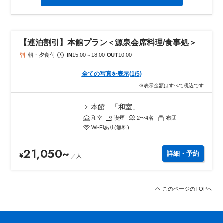
【連泊割引】本館プラン＜源泉会席料理/食事処＞
朝・夕食付
IN
15:00
～
18:00
OUT
10:00
全ての写真を表示
(
1
/
5
)
※表示金額はすべて税込です
本館 「和室」
和室
喫煙
2〜4
名
布団
Wi-Fiあり(無料)
21,050
~
詳細・予約
¥
／
人
このページのTOPへ