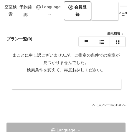
0957-73-3331
空室検
Language
会員登
ログイ
予約確
メニュ
索
録
ン
認
https://www.miyazaki-ryokan.co.jp/
ー
表示切替
：
プラン一覧
(0)
まことに申し訳ございませんが、ご指定の条件での空室が
見つかりませんでした。
検索条件を変えて、再度お探しください。
日付・人数を変更する
このページのTOPへ
Language