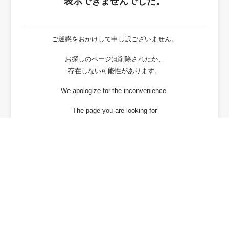
表示できませんでした。
ご迷惑をおかけして申し訳ございません。
お探しのページは削除されたか、
存在しない可能性があります。
We apologize for the inconvenience.
The page you are looking for
has been deleted or It may not exist.
戻る / Back