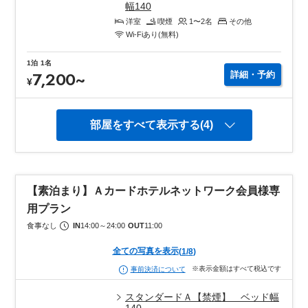
幅140
洋室
喫煙
1〜2
名
その他
Wi-Fiあり(無料)
1泊
1名
7,200
~
詳細・予約
¥
部屋をすべて表示する(4)
【素泊まり】Ａカードホテルネットワーク会員様専
用プラン
食事なし
IN
14:00
～
24:00
OUT
11:00
全ての写真を表示
(
1
/
8
)
※表示金額はすべて税込です
事前決済について
スタンダードＡ【禁煙】 ベッド幅
140