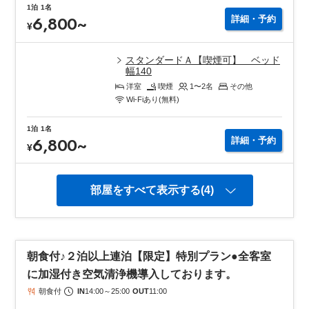
1泊
1名
6,800
~
詳細・予約
¥
スタンダードＡ【喫煙可】 ベッド
幅140
洋室
喫煙
1〜2
名
その他
Wi-Fiあり(無料)
1泊
1名
6,800
~
詳細・予約
¥
部屋をすべて表示する(4)
朝食付♪２泊以上連泊【限定】特別プラン●全客室
に加湿付き空気清浄機導入しております。
朝食付
IN
14:00
～
25:00
OUT
11:00