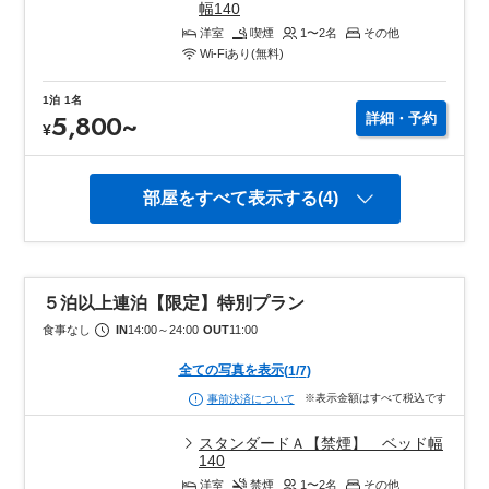
幅140
洋室
喫煙
1〜2
名
その他
Wi-Fiあり(無料)
1泊
1名
5,800
~
詳細・予約
¥
部屋をすべて表示する(4)
５泊以上連泊【限定】特別プラン
食事なし
IN
14:00
～
24:00
OUT
11:00
全ての写真を表示
(
1
/
7
)
※表示金額はすべて税込です
事前決済について
スタンダードＡ【禁煙】 ベッド幅
140
洋室
禁煙
1〜2
名
その他