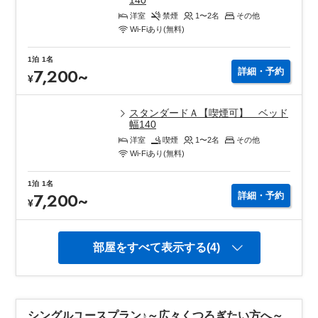
洋室
禁煙
1〜2
名
その他
Wi-Fiあり(無料)
1泊
1名
7,200
~
詳細・予約
¥
スタンダードＡ【喫煙可】 ベッド
幅140
洋室
喫煙
1〜2
名
その他
Wi-Fiあり(無料)
1泊
1名
7,200
~
詳細・予約
¥
部屋をすべて表示する(4)
シングルユースプラン♪～広々くつろぎたい方へ～