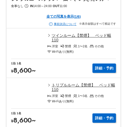
食事なし
IN
14:00
～
24:00
OUT
11:00
全ての写真を表示
(
1
/
6
)
※表示金額はすべて税込です
事前決済について
ツインルーム【禁煙】 ベッド幅
110
洋室
禁煙
1〜2
名
その他
Wi-Fiあり(無料)
1泊
1名
8,600
~
詳細・予約
¥
トリプルルーム【禁煙】 ベッド幅
110
洋室
禁煙
1〜3
名
その他
Wi-Fiあり(無料)
1泊
1名
8,600
~
詳細・予約
¥