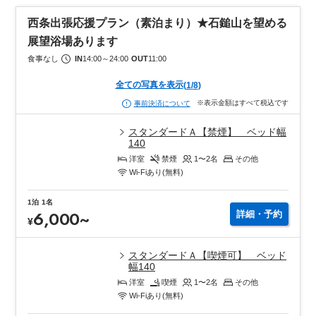
地元の食材「松山あげ」を使用した味噌汁は特にご好評いただい
西条出張応援プラン（素泊まり）★石鎚山を望める
ております。
展望浴場あります
豊富なメニューの朝食バイキングをお楽しみください。
食事なし
IN
14:00
～
24:00
OUT
11:00
全ての写真を表示
(
1
/
8
)
※表示金額はすべて税込です
事前決済について
スタンダードＡ【禁煙】 ベッド幅
140
洋室
禁煙
1〜2
名
その他
Wi-Fiあり(無料)
1泊
1名
6,000
~
詳細・予約
¥
スタンダードＡ【喫煙可】 ベッド
幅140
洋室
喫煙
1〜2
名
その他
Wi-Fiあり(無料)