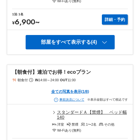
Wi-Fiあり(無料)
1泊
1名
6,900
~
詳細・予約
¥
部屋をすべて表示する(4)
【朝食付】連泊でお得！ecoプラン
朝食付
IN
14:00
～
24:00
OUT
11:00
全ての写真を表示
(
1
/
8
)
※表示金額はすべて税込です
事前決済について
スタンダードＡ【禁煙】 ベッド幅
140
洋室
禁煙
1〜2
名
その他
Wi-Fiあり(無料)