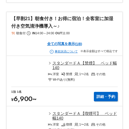
【早割21】朝食付き！お得に宿泊！全客室に加湿
付き空気清浄機導入～♪
朝食付
IN
14:00
～
24:00
OUT
11:00
全ての写真を表示
(
1
/
8
)
※表示金額はすべて税込です
事前決済について
スタンダードＡ【禁煙】 ベッド幅
140
洋室
禁煙
1〜2
名
その他
Wi-Fiあり(無料)
1泊
1名
6,900
~
詳細・予約
¥
スタンダードＡ【喫煙可】 ベッド
幅140
洋室
喫煙
1〜2
名
その他