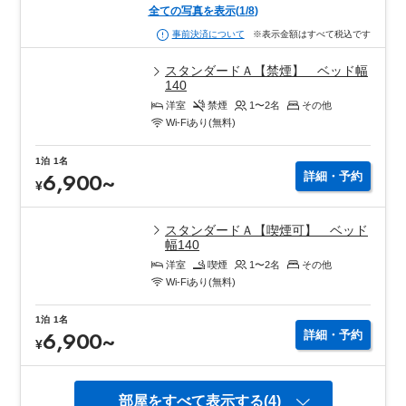
全ての写真を表示
(
1
/
8
)
※表示金額はすべて税込です
事前決済について
スタンダードＡ【禁煙】 ベッド幅
140
洋室
禁煙
1〜2
名
その他
Wi-Fiあり(無料)
1泊
1名
6,900
~
詳細・予約
¥
スタンダードＡ【喫煙可】 ベッド
幅140
洋室
喫煙
1〜2
名
その他
Wi-Fiあり(無料)
1泊
1名
6,900
~
詳細・予約
¥
部屋をすべて表示する(4)