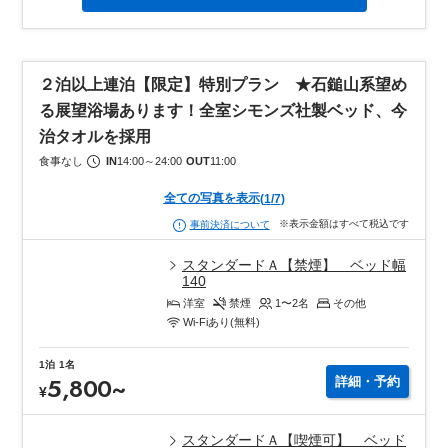
２泊以上連泊【限定】特別プラン ★石鎚山系望め
る展望浴場あります！全室シモンズ社製ベッド、今
治タオルを採用
食事なし
IN
14:00
～
24:00
OUT
11:00
全ての写真を表示
(
1
/
7
)
※表示金額はすべて税込です
事前決済について
スタンダードＡ【禁煙】 ベッド幅
140
洋室
禁煙
1〜2
名
その他
Wi-Fiあり(無料)
1泊
1名
5,800
~
詳細・予約
¥
スタンダードＡ【喫煙可】 ベッド