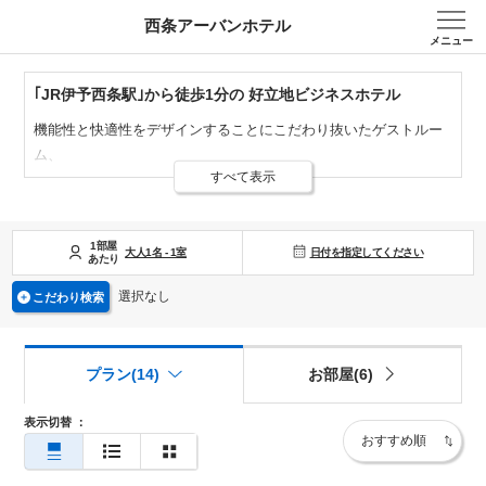
西条アーバンホテル
メニュー
｢JR伊予西条駅｣から徒歩1分の 好立地ビジネスホテル
機能性と快適性をデザインすることにこだわり抜いたゲストルー
ム、
すべて表示
充実の設備、心を込めたサービスで快適な時間を提供いたしま
す。
白を基調とした清潔感のあるお部屋。
1部屋
日付を指定してください
寝心地の良いシモンズ社製ベッドとデュベタイプ羽毛布団、触り
大人
1
名
-
1
室
あたり
心地バツグンの今治タオルを使用しています。
選択なし
こだわり検索
最上階の展望浴場からは、四国の最高峰・石鎚山をのぞむことが
できます。
プラン(14)
お部屋(6)
ミネラル豊富な人工温泉で、一日の疲れを癒してください。
表示切替
：
『朝から元気なスタートを！』
毎日産直市から取り寄せた鮮度にこだわったサラダに、味噌汁は
日替わりでご用意。