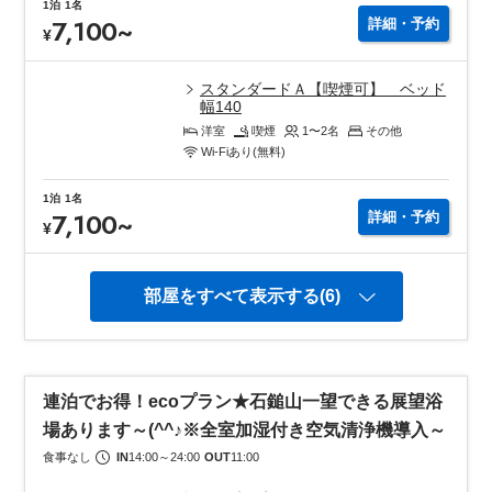
1泊
1名
7,100
~
詳細・予約
¥
スタンダードＡ【喫煙可】 ベッド
幅140
洋室
喫煙
1〜2
名
その他
Wi-Fiあり(無料)
1泊
1名
7,100
~
詳細・予約
¥
部屋をすべて表示する(6)
連泊でお得！ecoプラン★石鎚山一望できる展望浴
場あります～(^^♪※全室加湿付き空気清浄機導入～
食事なし
IN
14:00
～
24:00
OUT
11:00