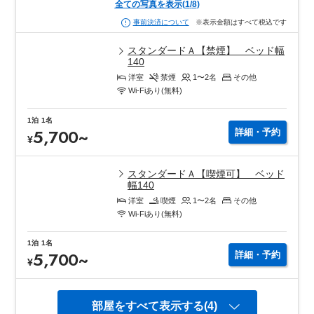
全ての写真を表示
(
1
/
8
)
※表示金額はすべて税込です
事前決済について
スタンダードＡ【禁煙】 ベッド幅
140
洋室
禁煙
1〜2
名
その他
Wi-Fiあり(無料)
1泊
1名
5,700
~
詳細・予約
¥
スタンダードＡ【喫煙可】 ベッド
幅140
洋室
喫煙
1〜2
名
その他
Wi-Fiあり(無料)
1泊
1名
5,700
~
詳細・予約
¥
部屋をすべて表示する(4)