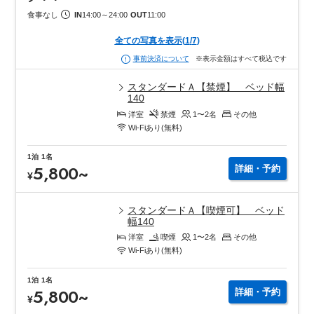
食事なし
IN
14:00
～
24:00
OUT
11:00
全ての写真を表示
(
1
/
7
)
※表示金額はすべて税込です
事前決済について
スタンダードＡ【禁煙】 ベッド幅
140
洋室
禁煙
1〜2
名
その他
Wi-Fiあり(無料)
1泊
1名
5,800
~
詳細・予約
¥
スタンダードＡ【喫煙可】 ベッド
幅140
洋室
喫煙
1〜2
名
その他
Wi-Fiあり(無料)
1泊
1名
5,800
~
詳細・予約
¥