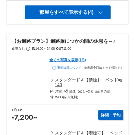
部屋をすべて表示する(4)
【お遍路プラン】遍路旅につかの間の休息を～♪
食事なし
IN
14:00
～
24:00
OUT
11:00
全ての写真を表示
(
1
/
8
)
※表示金額はすべて税込です
事前決済について
スタンダードＡ【禁煙】 ベッド幅
140
洋室
禁煙
1〜2
名
その他
Wi-Fiあり(無料)
1泊
1名
7,200
~
詳細・予約
¥
スタンダードＡ【喫煙可】 ベッド