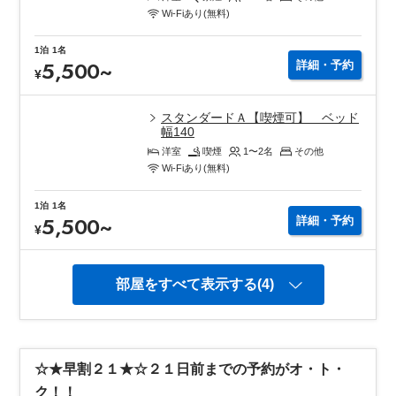
Wi-Fiあり(無料)
1泊
1名
5,500
~
詳細・予約
¥
スタンダードＡ【喫煙可】 ベッド
幅140
洋室
喫煙
1〜2
名
その他
Wi-Fiあり(無料)
1泊
1名
5,500
~
詳細・予約
¥
部屋をすべて表示する(4)
☆★早割２１★☆２１日前までの予約がオ・ト・
ク！！