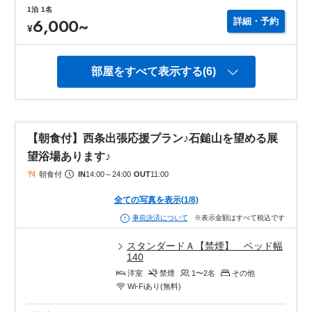
1泊
1名
6,000
~
詳細・予約
¥
部屋をすべて表示する(6)
【朝食付】西条出張応援プラン♪石鎚山を望める展
望浴場あります♪
朝食付
IN
14:00
～
24:00
OUT
11:00
全ての写真を表示
(
1
/
8
)
※表示金額はすべて税込です
事前決済について
スタンダードＡ【禁煙】 ベッド幅
140
洋室
禁煙
1〜2
名
その他
Wi-Fiあり(無料)