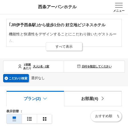
西条アーバンホテル
メニュー
｢JR伊予西条駅｣から徒歩1分の 好立地ビジネスホテル
機能性と快適性をデザインすることにこだわり抜いたゲストルー
ム、
すべて表示
充実の設備、心を込めたサービスで快適な時間を提供いたしま
す。
白を基調とした清潔感のあるお部屋。
1部屋
日付を指定してください
寝心地の良いシモンズ社製ベッドとデュベタイプ羽毛布団、触り
大人
1
名
-
1
室
あたり
心地バツグンの今治タオルを使用しています。
選択なし
こだわり検索
最上階の展望浴場からは、四国の最高峰・石鎚山をのぞむことが
できます。
プラン(2)
お部屋(4)
ミネラル豊富な人工温泉で、一日の疲れを癒してください。
表示切替
：
『朝から元気なスタートを！』
毎日産直市から取り寄せた鮮度にこだわったサラダに、味噌汁は
日替わりでご用意。