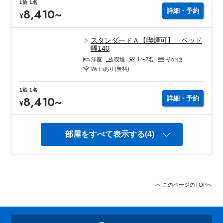
1泊
1名
8,410
~
詳細・予約
¥
スタンダードＡ【喫煙可】 ベッド
幅140
洋室
喫煙
1〜2
名
その他
Wi-Fiあり(無料)
1泊
1名
8,410
~
詳細・予約
¥
部屋をすべて表示する(4)
このページのTOPへ