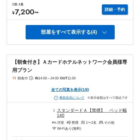
1泊
1名
7,200
~
詳細・予約
¥
部屋をすべて表示する(4)
【朝食付き】Ａカードホテルネットワーク会員様専
用プラン
朝食付
IN
14:00
～
24:00
OUT
11:00
全ての写真を表示
(
1
/
8
)
※表示金額はすべて税込です
事前決済について
スタンダードＡ【禁煙】 ベッド幅
140
洋室
禁煙
1〜2
名
その他
Wi-Fiあり(無料)