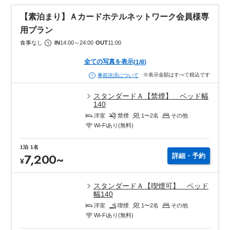
地元の食材「松山あげ」を使用した味噌汁は特にご好評いただい
【素泊まり】Ａカードホテルネットワーク会員様専
ております。
用プラン
豊富なメニューの朝食バイキングをお楽しみください。
食事なし
IN
14:00
～
24:00
OUT
11:00
全ての写真を表示
(
1
/
8
)
※表示金額はすべて税込です
事前決済について
スタンダードＡ【禁煙】 ベッド幅
140
洋室
禁煙
1〜2
名
その他
Wi-Fiあり(無料)
1泊
1名
7,200
~
詳細・予約
¥
スタンダードＡ【喫煙可】 ベッド
幅140
洋室
喫煙
1〜2
名
その他
Wi-Fiあり(無料)