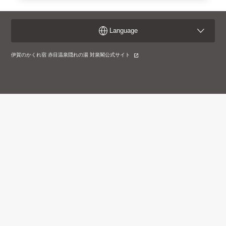
Language
伊賀のかくれ宿 赤目温泉隠れの湯 対泉閣公式サイト