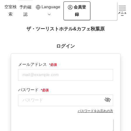
空室検
Language
会員登
ログイ
予約確
メニュ
索
録
ン
認
ー
ザ・ツーリストホテル&カフェ秋葉原
ログイン
メールアドレス
*
必須
パスワード
*
必須
パスワードをお忘れの方
ログイン