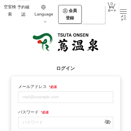
空室検
予約確
会員
ログ
カート
索
Language
認
メニ
登録
イン
ュー
ログイン
メールアドレス
*
必須
パスワード
*
必須