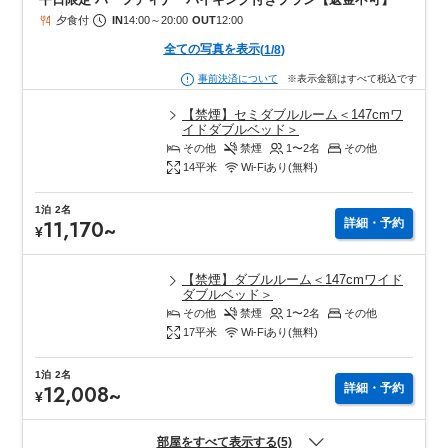
夕食付
IN
14:00
～
20:00
OUT
12:00
全ての写真を表示
(
1
/
8
)
※表示金額はすべて税込です
事前決済について
【禁煙】セミダブルルーム＜147cmワ
イドダブルベッド＞
その他
禁煙
1〜2
名
その他
14
平米
Wi-Fiあり(無料)
1泊
2名
11,170
~
詳細・予約
¥
【禁煙】ダブルルーム＜147cmワイド
ダブルベッド＞
その他
禁煙
1〜2
名
その他
17
平米
Wi-Fiあり(無料)
1泊
2名
12,008
~
詳細・予約
¥
部屋をすべて表示する(5)