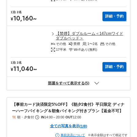
1泊
2名
10,160
~
詳細・予約
¥
【禁煙】ダブルルーム＜147cmワイド
ダブルベッド＞
その他
禁煙
1〜2
名
その他
17
平米
Wi-Fiあり(無料)
1泊
2名
11,040
~
詳細・予約
¥
部屋をすべて表示する(5)
【事前カード決済限定5%OFF】《朝夕2食付》平日限定 ディナ
ーハーフバイキング＆朝食バイキング付きプラン【返金不可】
朝・夕食付
IN
14:00
～
20:00
OUT
12:00
全ての写真を表示
(
1
/
8
)
※表示金額はすべて税込です
事前決済について