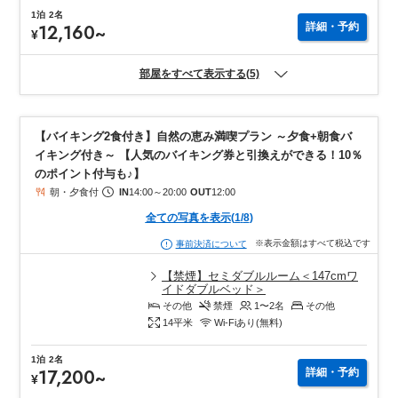
1泊
2名
12,160
~
詳細・予約
¥
部屋をすべて表示する(5)
【バイキング2食付き】自然の恵み満喫プラン ～夕食+朝食バ
イキング付き～ 【人気のバイキング券と引換えができる！10％
のポイント付与も♪】
朝・夕食付
IN
14:00
～
20:00
OUT
12:00
全ての写真を表示
(
1
/
8
)
※表示金額はすべて税込です
事前決済について
【禁煙】セミダブルルーム＜147cmワ
イドダブルベッド＞
その他
禁煙
1〜2
名
その他
14
平米
Wi-Fiあり(無料)
1泊
2名
17,200
~
詳細・予約
¥