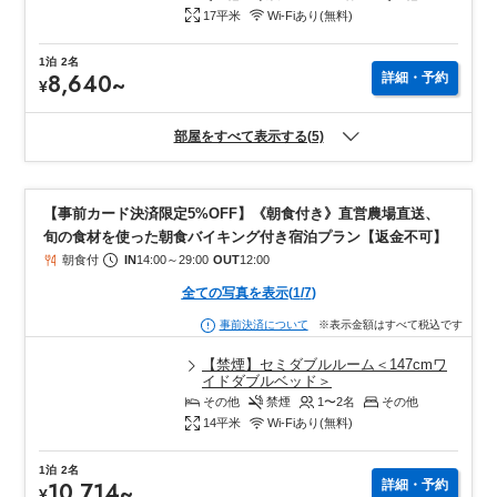
17
平米
Wi-Fiあり(無料)
1泊
2名
8,640
~
詳細・予約
¥
部屋をすべて表示する(5)
【事前カード決済限定5%OFF】《朝食付き》直営農場直送、
旬の食材を使った朝食バイキング付き宿泊プラン【返金不可】
朝食付
IN
14:00
～
29:00
OUT
12:00
全ての写真を表示
(
1
/
7
)
※表示金額はすべて税込です
事前決済について
【禁煙】セミダブルルーム＜147cmワ
イドダブルベッド＞
その他
禁煙
1〜2
名
その他
14
平米
Wi-Fiあり(無料)
1泊
2名
10,714
~
詳細・予約
¥