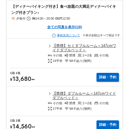
【ディナーバイキング付き】食べ放題の大満足ディナーバイキ
ング付きプラン♪
夕食付
IN
14:00
～
20:00
OUT
12:00
全ての写真を表示
(
1
/
8
)
※表示金額はすべて税込です
事前決済について
【禁煙】セミダブルルーム＜147cmワ
イドダブルベッド＞
その他
禁煙
1〜2
名
その他
14
平米
Wi-Fiあり(無料)
1泊
2名
13,680
~
詳細・予約
¥
【禁煙】ダブルルーム＜147cmワイド
ダブルベッド＞
その他
禁煙
1〜2
名
その他
17
平米
Wi-Fiあり(無料)
1泊
2名
14,560
~
詳細・予約
¥