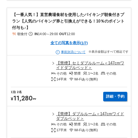
【一番人気！】直営農場食材を使用したバイキング朝食付きプ
ラン【人気のバイキング券と引換えができる！10％のポイント
付与も♪】
朝食付
IN
14:00
～
29:00
OUT
12:00
全ての写真を表示
(
1
/
7
)
※表示金額はすべて税込です
事前決済について
【禁煙】セミダブルルーム＜147cmワ
イドダブルベッド＞
その他
禁煙
1〜2
名
その他
14
平米
Wi-Fiあり(無料)
1泊
2名
11,280
~
詳細・予約
¥
【禁煙】ダブルルーム＜147cmワイド
ダブルベッド＞
その他
禁煙
1〜2
名
その他
17
平米
Wi-Fiあり(無料)