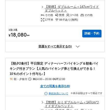
【禁煙】ダブルルーム＜147cmワイド
ダブルベッド＞
その他
禁煙
1〜2
名
その他
17
平米
Wi-Fiあり(無料)
1泊
2名
18,080
~
詳細・予約
¥
部屋をすべて表示する(5)
【朝夕2食付】平日限定 ディナーハーフバイキング＆朝食バイ
キング付きプラン【人気のバイキング券と引換えができる！
10％のポイント付与も♪】
朝・夕食付
IN
14:00
～
20:00
OUT
12:00
全ての写真を表示
(
1
/
8
)
※表示金額はすべて税込です
事前決済について
【禁煙】セミダブルルーム＜147cmワ
イドダブルベッド＞