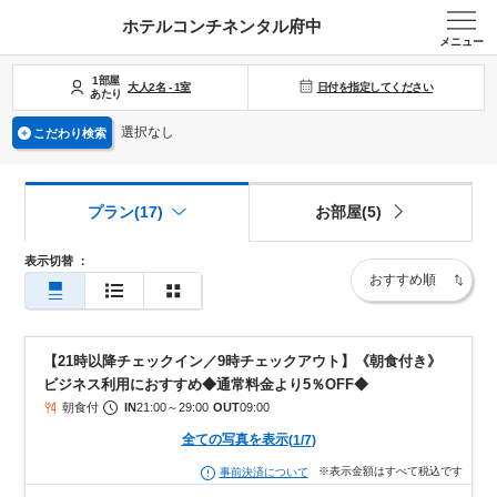
ホテルコンチネンタル府中
メニュー
1部屋
日付を指定してください
大人
2
名
-
1
室
あたり
選択なし
こだわり検索
プラン(17)
お部屋(5)
表示切替
：
【21時以降チェックイン／9時チェックアウト】《朝食付き》
ビジネス利用におすすめ◆通常料金より5％OFF◆
朝食付
IN
21:00
～
29:00
OUT
09:00
全ての写真を表示
(
1
/
7
)
※表示金額はすべて税込です
事前決済について