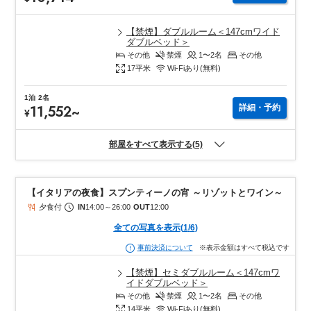
【禁煙】ダブルルーム＜147cmワイド
ダブルベッド＞
その他
禁煙
1〜2
名
その他
17
平米
Wi-Fiあり(無料)
1泊
2名
11,552
~
詳細・予約
¥
部屋をすべて表示する(5)
【イタリアの夜食】スプンティーノの宵 ～リゾットとワイン～
夕食付
IN
14:00
～
26:00
OUT
12:00
全ての写真を表示
(
1
/
6
)
※表示金額はすべて税込です
事前決済について
【禁煙】セミダブルルーム＜147cmワ
イドダブルベッド＞
その他
禁煙
1〜2
名
その他
14
平米
Wi-Fiあり(無料)