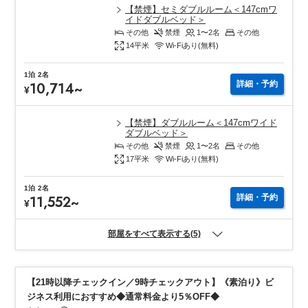
【禁煙】セミダブルルーム＜147cmワ
イドダブルベッド＞
その他
禁煙
1〜2
名
その他
14
平米
Wi-Fiあり(無料)
1泊
2名
10,714
~
詳細・予約
¥
【禁煙】ダブルルーム＜147cmワイド
ダブルベッド＞
その他
禁煙
1〜2
名
その他
17
平米
Wi-Fiあり(無料)
1泊
2名
11,552
~
詳細・予約
¥
部屋をすべて表示する(5)
【21時以降チェックイン／9時チェックアウト】《素泊り》ビ
ジネス利用におすすめ◆通常料金より5％OFF◆