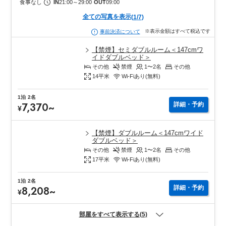
食事なし
IN
21:00
～
29:00
OUT
09:00
全ての写真を表示
(
1
/
7
)
※表示金額はすべて税込です
事前決済について
【禁煙】セミダブルルーム＜147cmワ
イドダブルベッド＞
その他
禁煙
1〜2
名
その他
14
平米
Wi-Fiあり(無料)
1泊
2名
7,370
~
詳細・予約
¥
【禁煙】ダブルルーム＜147cmワイド
ダブルベッド＞
その他
禁煙
1〜2
名
その他
17
平米
Wi-Fiあり(無料)
1泊
2名
8,208
~
詳細・予約
¥
部屋をすべて表示する(5)