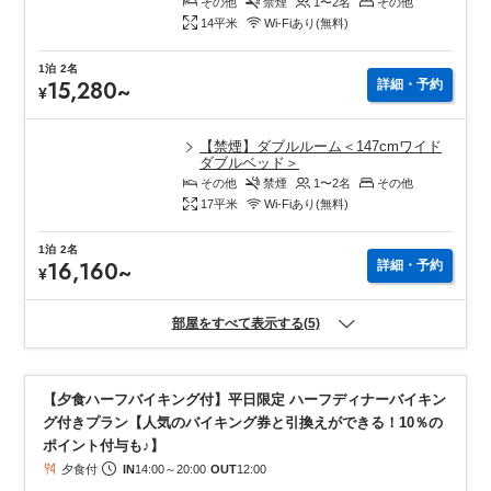
その他
禁煙
1〜2
名
その他
14
平米
Wi-Fiあり(無料)
1泊
2名
15,280
~
詳細・予約
¥
【禁煙】ダブルルーム＜147cmワイド
ダブルベッド＞
その他
禁煙
1〜2
名
その他
17
平米
Wi-Fiあり(無料)
1泊
2名
16,160
~
詳細・予約
¥
部屋をすべて表示する(5)
【夕食ハーフバイキング付】平日限定 ハーフディナーバイキン
グ付きプラン【人気のバイキング券と引換えができる！10％の
ポイント付与も♪】
夕食付
IN
14:00
～
20:00
OUT
12:00