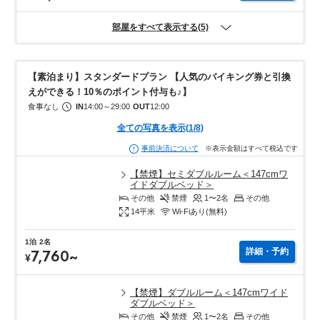
部屋をすべて表示する(5)
【素泊まり】スタンダードプラン 【人気のバイキング券と引換
えができる！10％のポイント付与も♪】
食事なし
IN
14:00
～
29:00
OUT
12:00
全ての写真を表示
(
1
/
8
)
※表示金額はすべて税込です
事前決済について
【禁煙】セミダブルルーム＜147cmワ
イドダブルベッド＞
その他
禁煙
1〜2
名
その他
14
平米
Wi-Fiあり(無料)
1泊
2名
7,760
~
詳細・予約
¥
【禁煙】ダブルルーム＜147cmワイド
ダブルベッド＞
その他
禁煙
1〜2
名
その他