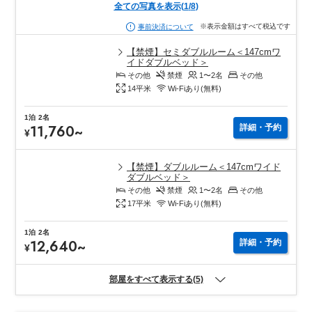
全ての写真を表示
(
1
/
8
)
※表示金額はすべて税込です
事前決済について
【禁煙】セミダブルルーム＜147cmワ
イドダブルベッド＞
その他
禁煙
1〜2
名
その他
14
平米
Wi-Fiあり(無料)
1泊
2名
11,760
~
詳細・予約
¥
【禁煙】ダブルルーム＜147cmワイド
ダブルベッド＞
その他
禁煙
1〜2
名
その他
17
平米
Wi-Fiあり(無料)
1泊
2名
12,640
~
詳細・予約
¥
部屋をすべて表示する(5)