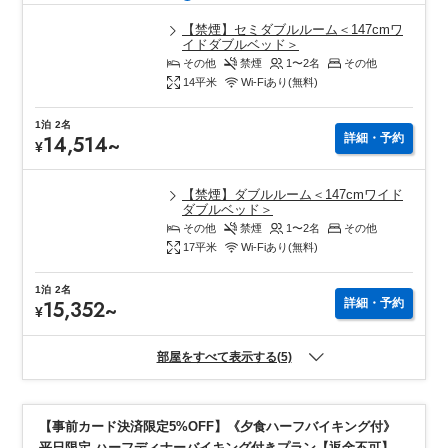
【禁煙】セミダブルルーム＜147cmワ
イドダブルベッド＞
その他
禁煙
1〜2
名
その他
14
平米
Wi-Fiあり(無料)
1泊
2名
14,514
~
詳細・予約
¥
【禁煙】ダブルルーム＜147cmワイド
ダブルベッド＞
その他
禁煙
1〜2
名
その他
17
平米
Wi-Fiあり(無料)
1泊
2名
15,352
~
詳細・予約
¥
部屋をすべて表示する(5)
【事前カード決済限定5%OFF】《夕食ハーフバイキング付》
平日限定 ハーフディナーバイキング付きプラン【返金不可】