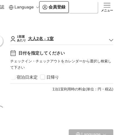
認
Language
会員登録
ログイン
メニュー
1部屋
大人
2
名
-
1
室
あたり
日付を指定してください
チェックイン・チェックアウトをカレンダーから選択し検索し
て下さい
宿泊日未定
日帰り
1
泊1室利用時の料金
(
単位：円・税込
)
へ
Language