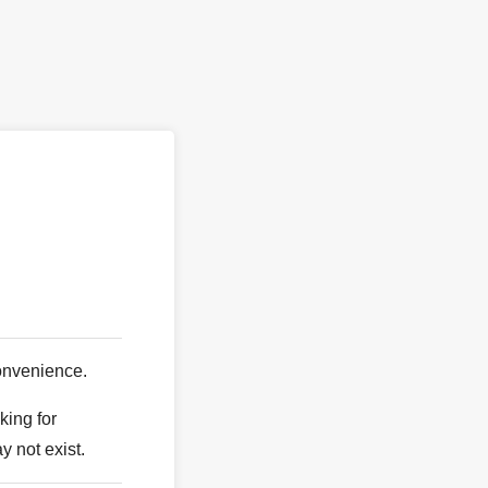
。
onvenience.
king for
y not exist.