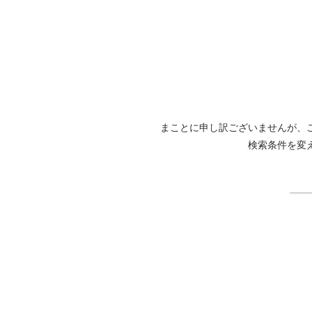
まことに申し訳ございませんが、
検索条件を変
検
ザ・ツーリストホテル&カフェ秋葉原公式サイト