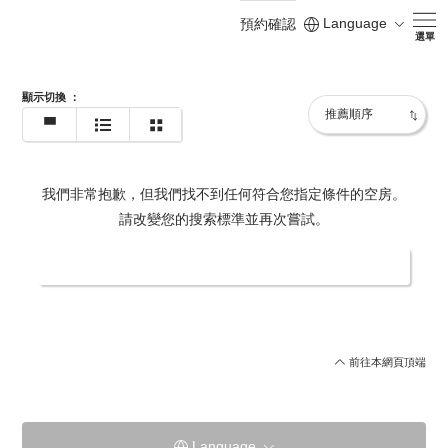
Language
0266682100
預約確認
選單
顯示切換
：
我們非常抱歉，但我們找不到任何符合您指定條件的空房。
請改變您的搜索標準並再次嘗試。
更改日期/人數
前往本網頁頂端
Language