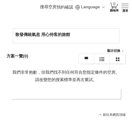
搜尋空房
Language
預約確認
https://www.koyoga.com/tw/
購物車
選單
散發傳統氣息 用心待客的旅館
顯示切換
：
方案一覽
(0)
我們非常抱歉，但我們找不到任何符合您指定條件的空房。
請改變您的搜索標準並再次嘗試。
更改日期/人數
前往本網頁頂端