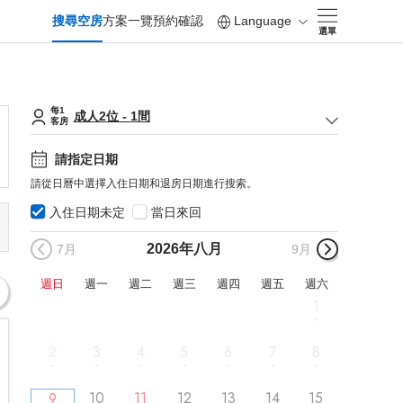
搜尋空房
方案一覽
預約確認
Language
選單
每1
成人
2
位
-
1
間
客房
請指定日期
請從日曆中選擇入住日期和退房日期進行搜索。
入住日期未定
當日來回
2026年
八月
7月
9月
週日
週一
週二
週三
週四
週五
週六
1
2
3
4
5
6
7
8
10
11
12
13
14
15
9