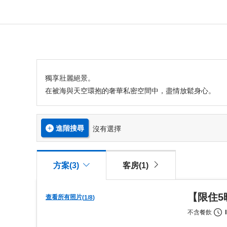
獨享壯麗絕景。
在被海與天空環抱的奢華私密空間中，盡情放鬆身心。
進階搜尋
沒有選擇
方案(3)
客房(1)
【限住5
查看所有照片
(
1
/
8
)
不含餐飲