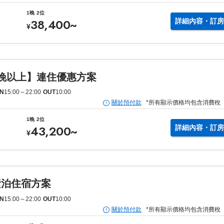
1晚
2位
38,400
~
詳細內容・訂房
¥
晚以上】連住優惠方案
IN
15:00
～
22:00
OUT
10:00
關於預付款
*所有顯示價格均包含消費稅
1晚
2位
43,200
~
詳細內容・訂房
¥
素泊住宿方案
IN
15:00
～
22:00
OUT
10:00
關於預付款
*所有顯示價格均包含消費稅