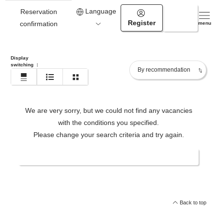
Language
Reservation
Register
Login
092-292-2431
confirmation
menu
Display
switching
：
We are very sorry, but we could not find any vacancies
with the conditions you specified.
Please change your search criteria and try again.
Change date/number of people
Back to top